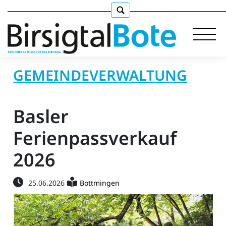
GEMEINDEVERWALTUNG
Immobilien
Basler
Stellen
Ferienpassverkauf
2026
E-
Paper
25.06.2026
Bottmingen
llkommen
gen