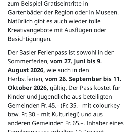
zum Beispiel Gratiseintritte in
Gartenbäder der Region oder in Museen.
Natürlich gibt es auch wieder tolle
ZETTEL
Kreativangebote mit Ausflügen oder
Besichtigungen.
Der Basler Ferienpass ist sowohl in den
Sommerferien,
vom 27. Juni bis 9.
August 2026,
wie auch in den
Herbstferien,
vom 26. September bis 11.
n
DE
Oktober
2026,
gültig. Der Pass kostet für
Kinder und Jugendliche aus beteiligten
Gemeinden Fr. 45.– (Fr. 35.– mit colourkey
ng
bzw. Fr. 30.– mit Kulturlegi) und aus
anderen Gemeinden Fr. 65.–. Inhaber eines
Familienpasses erhalten 10 Prozent