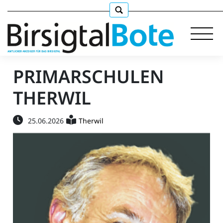
PRIMARSCHULEN
THERWIL
Immobilien
25.06.2026
Therwil
Stellen
E-
Paper
llkommen
gen