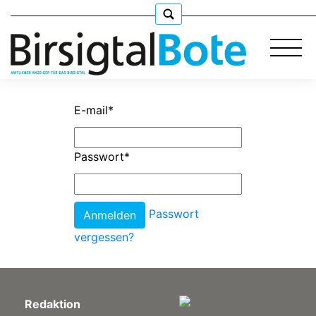
E-mail
*
Immobilien
Passwort
*
Stellen
Passwort
E-
Paper
vergessen?
llkommen
Redaktion
gen