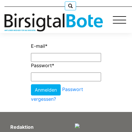
E-mail
*
Immobilien
Passwort
*
Stellen
Passwort
E-
Paper
vergessen?
llkommen
Redaktion
gen