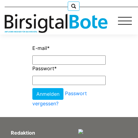
E-mail
*
Immobilien
Passwort
*
Stellen
Passwort
E-
Paper
vergessen?
llkommen
Redaktion
gen