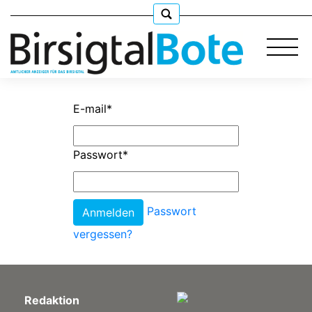
E-mail
*
Immobilien
Passwort
*
Stellen
Passwort
E-
Paper
vergessen?
llkommen
Redaktion
gen