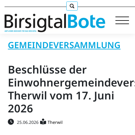
GEMEINDEVERSAMMLUNG
Immobilien
Beschlüsse der
Stellen
Einwohnergemeindeve
Therwil vom 17. Juni
E-
Paper
2026
llkommen
25.06.2026
Therwil
gen