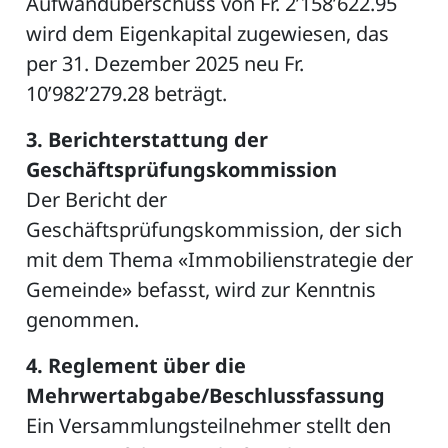
Aufwandüberschuss von Fr. 2’158’622.95
wird dem Eigenkapital zugewiesen, das
per 31. Dezember 2025 neu Fr.
ZETTEL
10’982’279.28 beträgt.
3. Berichterstattung der
Geschäfts
prüfungskommission
Der Bericht der
Geschäftsprüfungskommission, der sich
mit dem Thema «Immobilienstrategie der
n
Gemeinde» befasst, wird zur Kenntnis
DE
genommen.
4. Reglement über die
ng
Mehrwertab
gabe/Beschlussfassung
Ein Versammlungsteilnehmer stellt den