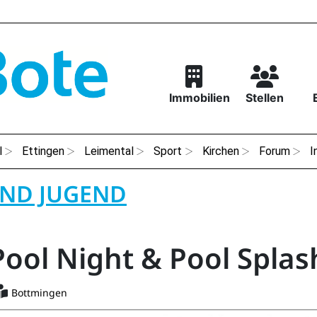
Immobilien
Stellen
l
Ettingen
Leimental
Sport
Kirchen
Forum
I
UND JUGEND
Pool Night & Pool Splas
Bottmingen