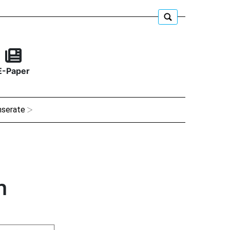
E-Paper
nserate
h