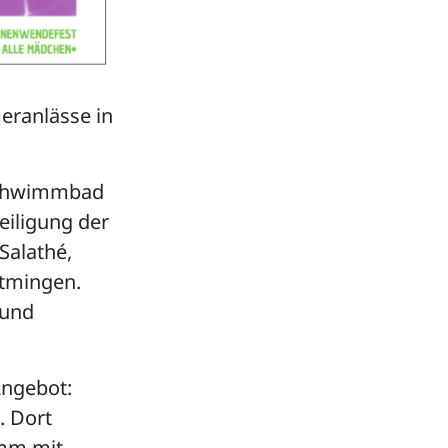
eranlässe in
 Schwimmbad
eiligung der
Salathé,
ttmingen.
 und
Angebot:
. Dort
amm mit