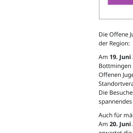
Die Offene 
der Region:
Am
19. Juni
Bottmingen s
Offenen Juge
Standortvera
Die Besuche
spannendes
Auch für män
Am
20. Juni
erwartet die