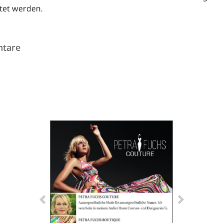
itet werden.
tare