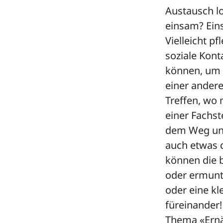
Austausch lo
einsam? Eins
Vielleicht p
soziale Kont
können, um n
einer andere
Treffen, wo
einer Fachst
dem Weg unt
auch etwas d
können die b
oder ermunte
oder eine k
füreinander!
Thema «Ernäh