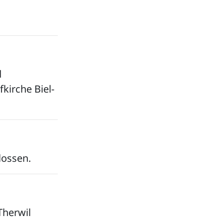
d
fkirche Biel-
lossen.
Therwil