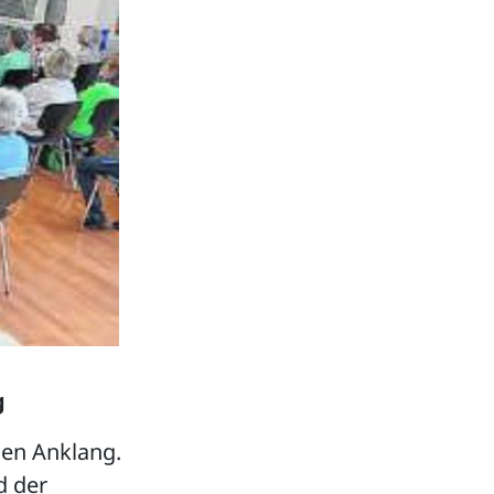
g
gen Anklang.
d der