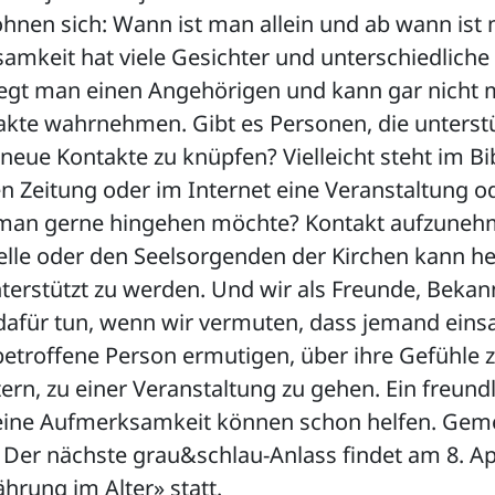
hnen sich: Wann ist man allein und ab wann ist
amkeit hat viele Gesichter und unterschiedliche
flegt man einen Angehörigen und kann gar nicht 
akte wahrnehmen. Gibt es Personen, die unterst
eue Kontakte zu knüpfen? Vielleicht steht im Bi
n Zeitung oder im Internet eine Veranstaltung o
 man gerne hingehen möchte? Kontakt aufzuneh
elle oder den Seelsorgenden der Kirchen kann he
erstützt zu werden. Und wir als Freunde, Beka
afür tun, wenn wir vermuten, dass jemand einsa
etroffene Person ermutigen, über ihre Gefühle 
rn, zu einer Veranstaltung zu gehen. Ein freund
leine Aufmerksamkeit können schon helfen. Ge
 Der nächste grau&schlau-Anlass findet am 8. Ap
rung im Alter» statt.