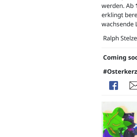
werden. Ab
erklingt bere
wachsende L
Ralph Stelz
Coming soo
#Osterker
Share
Sha