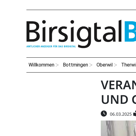
Willkommen
Bottmingen
Oberwil
Therwi
VERA
UND 
06.03.2025