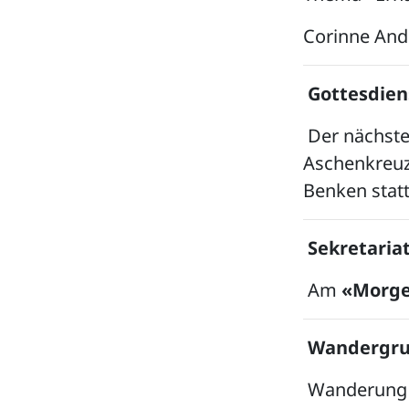
Corinne And
Gottesdien
Der nächste
Aschenkreuz
Benken statt
Sekretaria
Am
«Morges
Wandergru
Wanderung