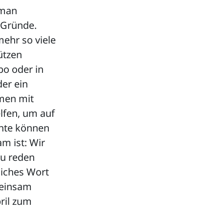
 man
 Gründe.
mehr so viele
ützen
bo oder in
der ein
men mit
lfen, um auf
nnte können
m ist: Wir
zu reden
liches Wort
meinsam
ril zum