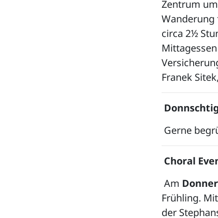
Zentrum um 
Wanderung f
circa 2½ St
Mittagessen 
Versicherun
Franek Sitek
Donnschtig
Gerne begrü
Choral Eve
Am
Donner
Frühling. M
der Stephans