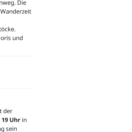
nweg. Die
 Wanderzeit
töcke.
Doris und
t der
m
19 Uhr
in
ng sein