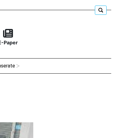
E-Paper
nserate