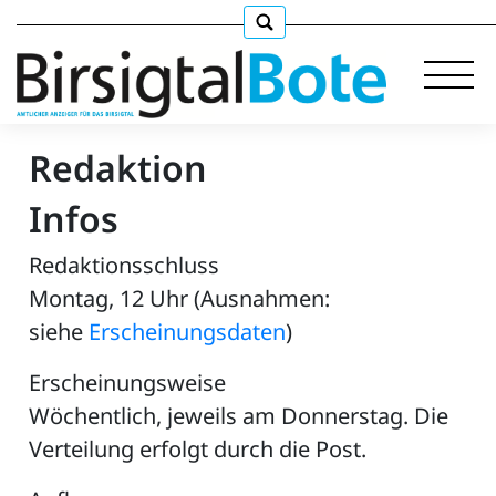
Redaktion
Infos
Immobilien
Redaktionsschluss
Stellen
Montag, 12 Uhr (Ausnahmen:
siehe
Erscheinungsdaten
)
E-
Paper
Erscheinungsweise
llkommen
Wöchentlich, jeweils am Donnerstag. Die
Verteilung erfolgt durch die Post.
gen