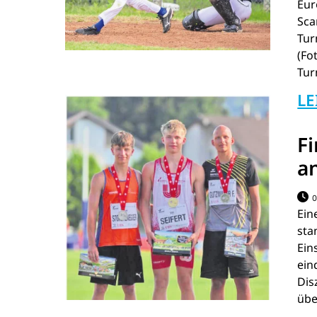
Eur
Sca
Tur
(Fo
Turn
LE
F
a
0
Ein
sta
Ein
ein
Dis
übe