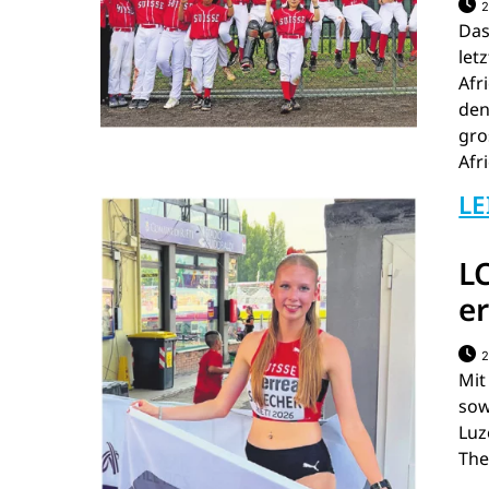
2
Das
le
Afr
den
gro
Afr
LE
L
e
2
Mit
sow
Luz
The