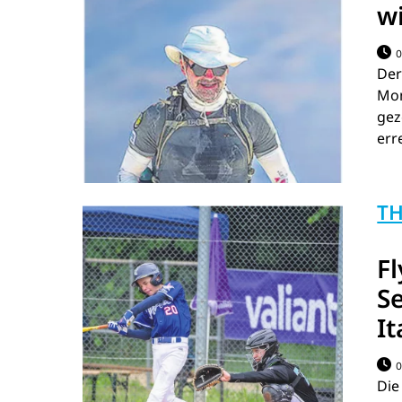
w
0
Der
Mon
gez
erre
TH
Fl
Se
It
0
Die