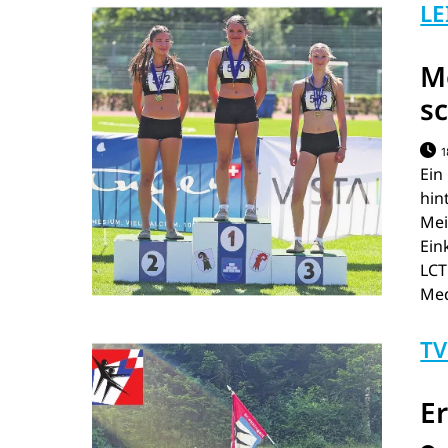
LE
M
s
1
Ein
hin
M
Ein
LCT
Med
TV
Er