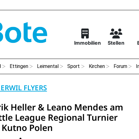
Immobilien
Stellen
l
Ettingen
Leimental
Sport
Kirchen
Forum
I
ERWIL FLYERS
rik Heller & Leano Mendes am
ttle League Regional Turnier
n Kutno Polen