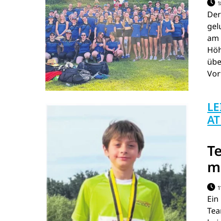
1
Der
gel
am 
Höh
üb
Vor
LE
AT
T
m
1
Ein
Tea