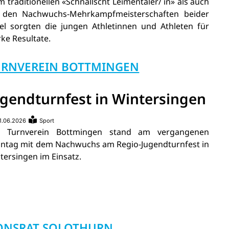
m traditionellen «Schnällscht Leimentaler/ in» als auch
 den Nachwuchs-Mehrkampfmeisterschaften beider
el sorgten die jungen Athletinnen und Athleten für
rke Resultate.
URNVEREIN BOTTMINGEN
ugendturnfest in Wintersingen
1.06.2026
Sport
r Turnverein Bottmingen stand am vergangenen
ntag mit dem Nachwuchs am Regio-Jugendturnfest in
tersingen im Einsatz.
TONSRAT SOLOTHURN