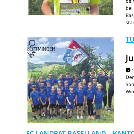
bei
bei
Bas
sta
T
J
1
De
Son
Win
FC LANDRAT BASELLAND – KAN