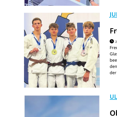
J
F
2
Fre
Gla
bee
den
der
U
O