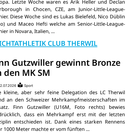
opa. Letzte Woche waren es Arik Heller und Declan
rborough in Chocen, CZE, am Junior-Little-League-
nier. Diese Woche sind es Lukas Bielefeld, Nico Düblin
to) und Maceo Hefti welche am Senior-Little-League-
ier in Novara, Italien, ...
ICHTATHLETIK CLUB THERWIL
inn Gutzwiller gewinnt Bronze
n den MK SM
2.07.2026
Sport
e kleine, aber sehr feine Delegation des LC Therwil
nd an den Schweizer Mehrkampfmeisterschaften im
satz. Finn Gutzwiller (U16M, Foto rechts) bewies
drücklich, dass ein Mehrkampf erst mit der letzten
ziplin entschieden ist. Dank eines starken Rennens
r 1000 Meter machte er vom fünften ...