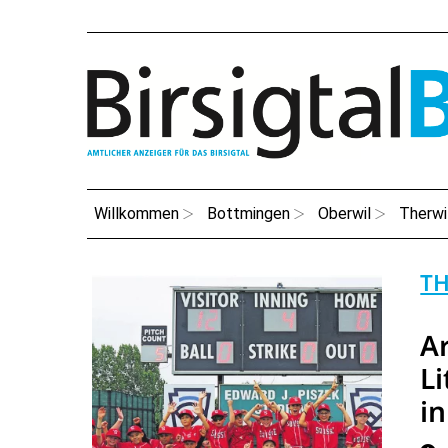
Willkommen
Bottmingen
Oberwil
Therwi
TH
A
Li
i