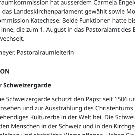
lraumkommission hat ausserdem Carmela Engele
in das Landeskirchenparlament gewählt sowie Mon
ommission Katechese. Beide Funktionen hatte bis
nne, die zum 1. August in das Pastoralamt des B
wechselt.
meyer, Pastoralraumleiterin
ION
r Schweizergarde
he Schweizergarde schützt den Papst seit 1506 u
nsehen und zur Ausstrahlung des Christentums
lebendiges Kulturerbe in der Welt bei. Die Schwe
den Menschen in der Schweiz und in den Kirchg