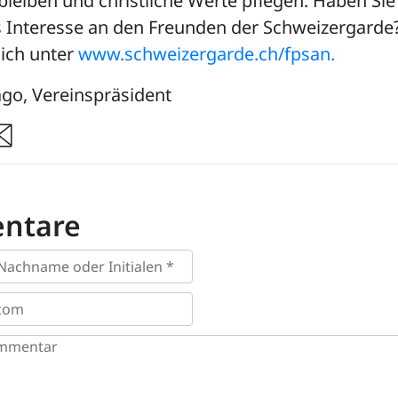
leiben und christliche Werte pflegen. Haben Sie
s Interesse an den Freunden der Schweizergarde
sich unter
www.schweizergarde.ch/fpsan.
go, Vereinspräsident
re
ntare