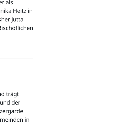
r als
ika Heitz in
her Jutta
ischöflichen
nd trägt
 und der
izergarde
emeinden in