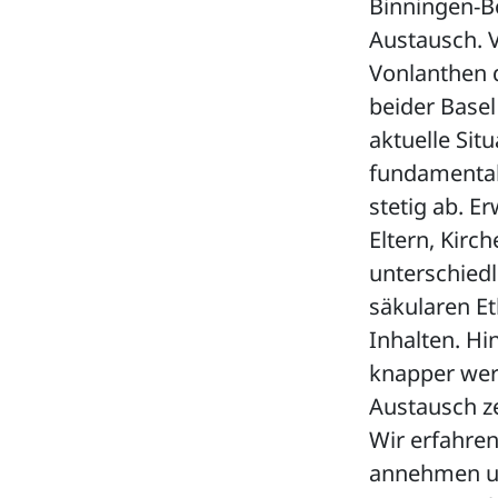
Binningen-B
Austausch. 
Vonlanthen d
beider Basel
aktuelle Sit
fundamentale
stetig ab. E
Eltern, Kirc
unterschied
säkularen Et
Inhalten. Hi
knapper werd
Austausch ze
Wir erfahre
annehmen un