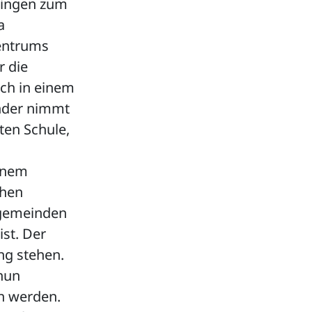
tingen zum
a
Zentrums
r die
ich in einem
inder nimmt
ten Schule,
einem
chen
chgemeinden
ist. Der
ng stehen.
nun
n werden.