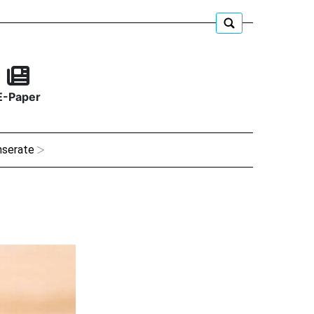
E-Paper
nserate