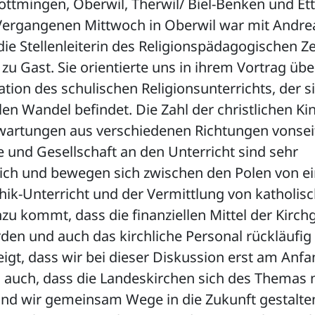
ottmingen, Oberwil, Therwil/ Biel-Benken und Et
Vergangenen Mittwoch in Oberwil war mit Andre
ie Stellenleiterin des Religionspädagogischen 
 zu Gast. Sie orientierte uns in ihrem Vortrag übe
uation des schulischen Religionsunterrichts, der s
n Wandel befindet. Die Zahl der christlichen K
rwartungen aus verschiedenen Richtungen vonsei
he und Gesellschaft an den Unterricht sind sehr
lich und bewegen sich zwischen den Polen von 
hik-Unterricht und der Vermittlung von katholis
nzu kommt, dass die finanziellen Mittel der Kir
en und auch das kirchliche Personal rückläufig 
igt, dass wir bei dieser Diskussion erst am Anfa
n auch, dass die Landeskirchen sich des Themas 
d wir gemeinsam Wege in die Zukunft gestalte