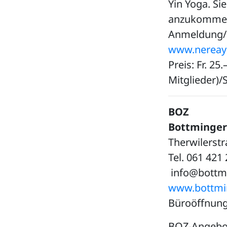
Yin Yoga. Si
anzukommen 
Anmeldung/K
www.nereayo
Preis: Fr. 25
Mitglieder)/S
BOZ
Bottminge
Therwilerst
Tel. 061 421
info@bottm
www.bottmi
Büroöffnung
BOZ-Angebot