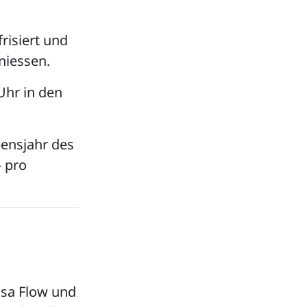
risiert und
niessen.
Uhr in den
ebensjahr des
– pro
asa Flow und