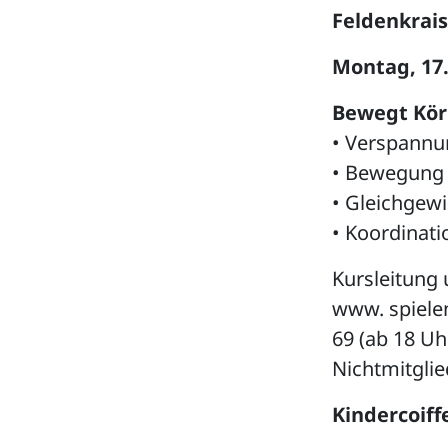
Feldenkrais
Montag, 17.
Bewegt Kör
• Verspannun
• Bewegung 
• Gleichgew
• Koordinati
Kursleitung 
www. spielen
69 (ab 18 Uhr
Nichtmitglie
Kindercoiff