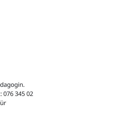
ädagogin.
: 076 345 02
für