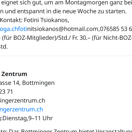
e eignet sich gut, um am Montagmorgen ganz bei 
und entspannt in die neue Woche zu starten.
ontakt: Fotini Tsiokanos,
ga.chfoti
nitsiokanos@hotmail.com,076585 53 6
.– (für BOZ-Mitglieder)/Std./ Fr. 30.– (für Nicht-BOZ
td.
r Zentrum
rasse 14, Bottmingen
 23 71
ingerzentrum.ch
ngerzentrum.ch
:Dienstag,9–11 Uhr
e: Das Bottminger Zentrum bietet Veranstaltu