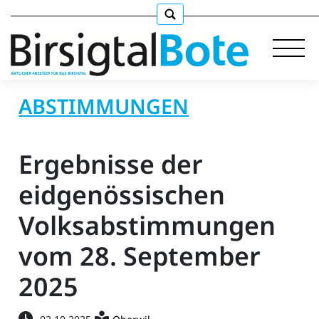
ABSTIMMUNGEN
Immobilien
Ergebnisse der
Stellen
eidgenössischen
Volksabstimmungen
E-
Paper
vom 28. September
llkommen
2025
gen