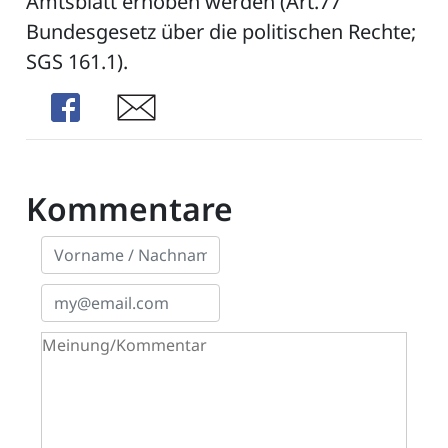
Amtsblatt erhoben werden (Art.77
Bundesgesetz über die politischen Rechte;
SGS 161.1).
ZETTEL
Share
Share
Kommentare
n
DE
ng