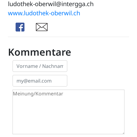
ludothek-oberwil@intergga.ch
www.ludothek-oberwil.ch
Share
Share
ZETTEL
Kommentare
n
DE
ng