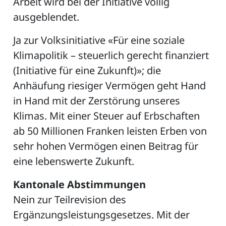
Arbeit wird bei der Initiative völlig
ausgeblendet.
Ja zur Volksinitiative «Für eine soziale
ZETTEL
Klimapolitik – steuerlich gerecht finanziert
(Initiative für eine Zukunft)»; die
Anhäufung riesiger Vermögen geht Hand
in Hand mit der Zerstörung unseres
Klimas. Mit einer Steuer auf Erbschaften
ab 50 Millionen Franken leisten Erben von
n
sehr hohen Vermögen einen Beitrag für
DE
eine lebenswerte Zukunft.
Kantonale Abstimmungen
ng
Nein zur Teilrevision des
Ergänzungsleistungsgesetzes. Mit der