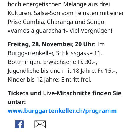
hoch energetischen Melange aus drei
Kulturen. Salsa-Son vom Feinsten mit einer
Prise Cumbia, Charanga und Songo.
ZETTEL
«Vamos a guarachar!» Viel Vergnügen!
Freitag, 28. November, 20 Uhr:
Im
Burggartenkeller, Schlossgasse 11,
Bottmingen. Erwachsene Fr. 30.–,
Jugendliche bis und mit 18 Jahre: Fr. 15.–,
Kinder bis 12 Jahre: Eintritt frei.
n
DE
Tickets und Live-Mitschnitte finden Sie
unter:
www.burggartenkeller.ch/programm
ng
Share
Share