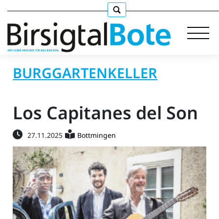
BURGGARTENKELLER
Immobilien
Los Capitanes del Son
Stellen
27.11.2025
Bottmingen
E-
Paper
llkommen
gen