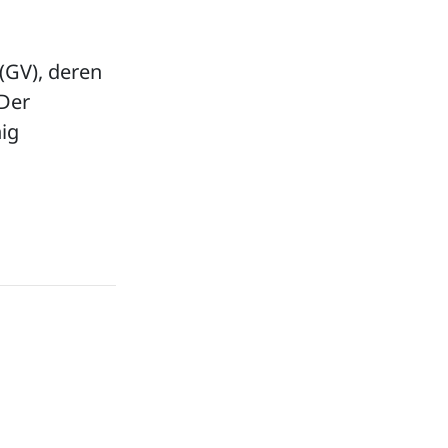
GV), deren
 Der
ig