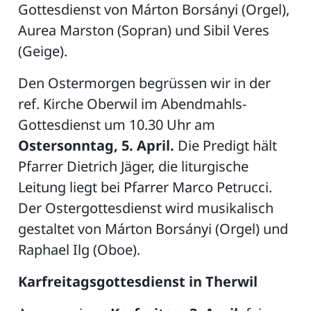
Gottesdienst von Márton Borsányi (Orgel),
Aurea Marston (Sopran) und Sibil Veres
(Geige).
ZETTEL
Den Ostermorgen begrüssen wir in der
ref. Kirche Oberwil im Abendmahls-
Gottesdienst um 10.30 Uhr am
Ostersonntag, 5. April.
Die Predigt hält
Pfarrer Dietrich Jäger, die liturgische
Leitung liegt bei Pfarrer Marco Petrucci.
n
DE
Der Ostergottesdienst wird musikalisch
gestaltet von Márton Borsányi (Orgel) und
Raphael Ilg (Oboe).
ng
Karfreitagsgottesdienst in Therwil