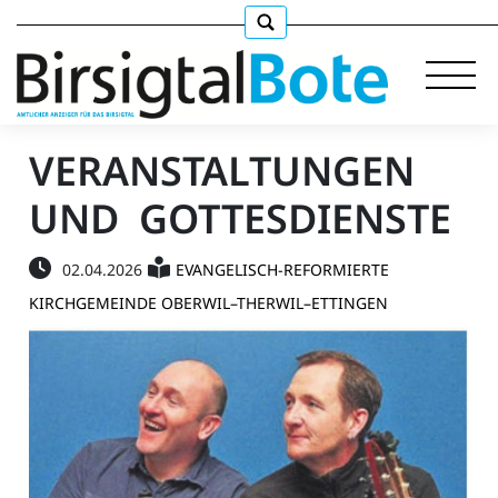
VERANSTALTUNGEN
UND GOTTESDIENSTE
Immobilien
02.04.2026
EVANGELISCH-REFORMIERTE
Stellen
KIRCHGEMEINDE OBERWIL–THERWIL–ETTINGEN
E-
Paper
llkommen
gen