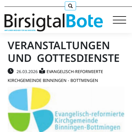
VERANSTALTUNGEN
UND GOTTESDIENSTE
Immobilien
26.03.2026
EVANGELISCH-REFORMIERTE
Stellen
KIRCHGEMEINDE BINNINGEN - BOTTMINGEN
E-
Paper
llkommen
gen