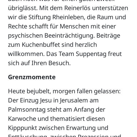
übriglässt. Mit dem Reinerlös unterstützen
wir die Stiftung Rheinleben, die Raum und
Rechte schafft für Menschen mit einer
ZETTEL
psychischen Beeinträchtigung. Beiträge
zum Kuchenbuffet sind herzlich
willkommen. Das Team Suppentag freut
sich auf Ihren Besuch.
Grenzmomente
n
DE
Heute bejubelt, morgen fallen gelassen:
Der Einzug Jesu in Jerusalem am
Palmsonntag steht am Anfang der
ng
Karwoche und thematisiert diesen
Kipppunkt zwischen Erwartung und
Enttäuschung, zwischen Prozession und