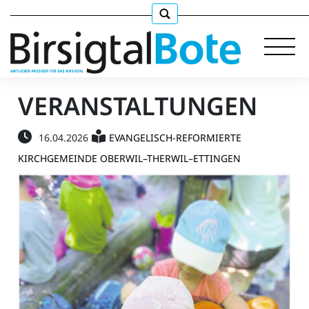
VERANSTALTUNGEN
Immobilien
16.04.2026
EVANGELISCH-REFORMIERTE
KIRCHGEMEINDE OBERWIL–THERWIL–ETTINGEN
Stellen
E-
Paper
llkommen
gen