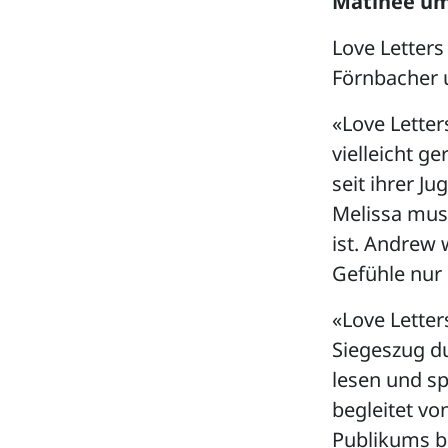
Matinee um
Love Letters
Förnbacher u
«Love Letter
vielleicht g
seit ihrer Ju
Melissa muss
ist. Andrew 
Gefühle nur 
«Love Lette
Siegeszug du
lesen und sp
begleitet vo
Publikums be