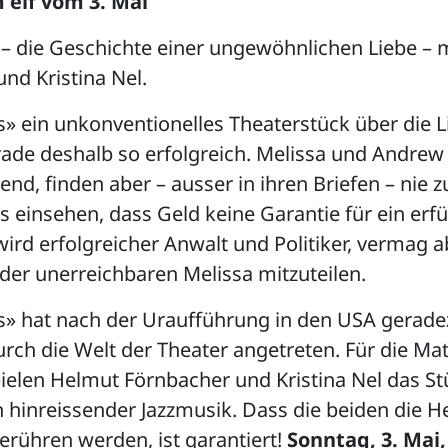
 elf vom 3. Mai
 – die Geschichte einer ungewöhnlichen Liebe – 
nd Kristina Nel.
s» ein unkonventionelles Theaterstück über die 
erade deshalb so erfolgreich. Melissa und Andrew 
gend, finden aber – ausser in ihren Briefen – nie 
 einsehen, dass Geld keine Garantie für ein erfü
wird erfolgreicher Anwalt und Politiker, vermag a
der unerreichbaren Melissa mitzuteilen.
rs» hat nach der Uraufführung in den USA gerade
rch die Welt der Theater angetreten. Für die Ma
ielen Helmut Förnbacher und Kristina Nel das St
n hinreissender Jazzmusik. Dass die beiden die H
rühren werden, ist garantiert!
Sonntag, 3. Mai,