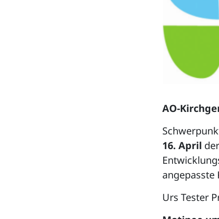
AO-Kirchg
Schwerpunkt
16. April
der
Entwicklung
angepasste 
Urs Tester P