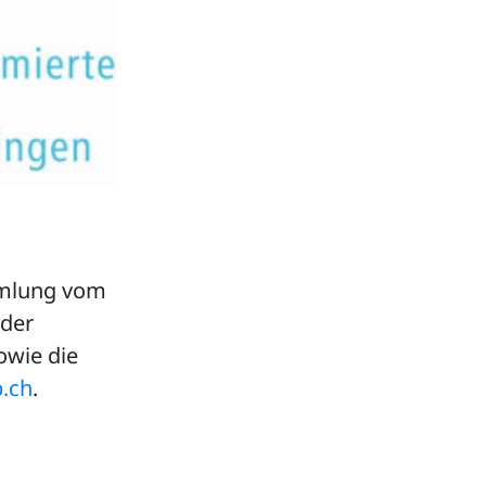
mmlung vom
 der
owie die
.ch
.