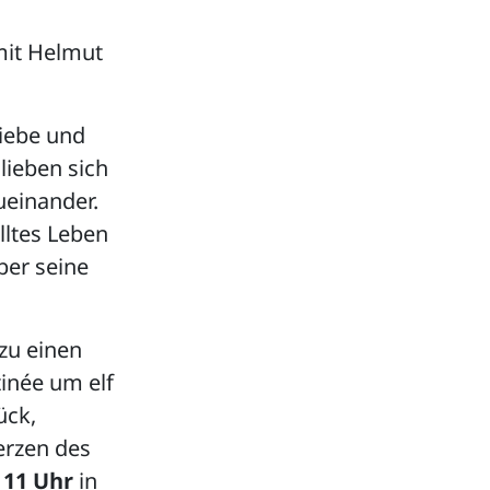
mit Helmut
Liebe und
lieben sich
zueinander.
lltes Leben
ber seine
zu einen
tinée um elf
ück,
erzen des
 11 Uhr
in