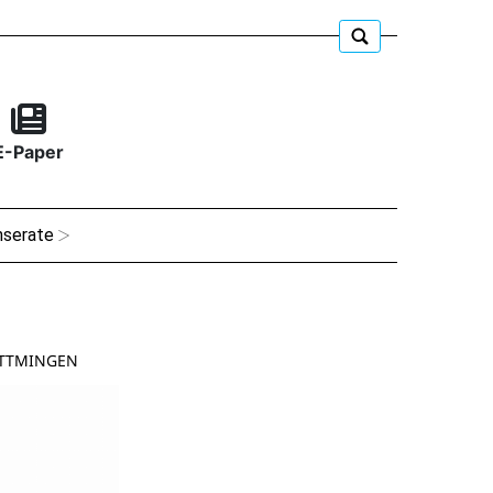
E-Paper
nserate
OTTMINGEN