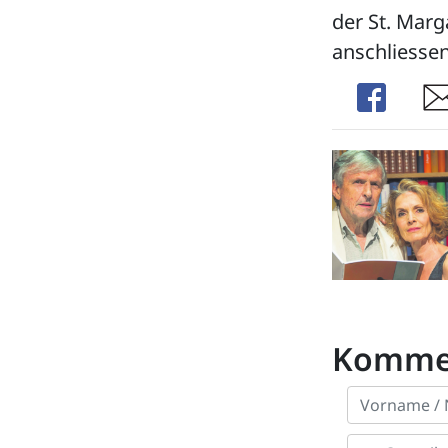
der St. Mar
anschliessend
Share
Sha
Komme