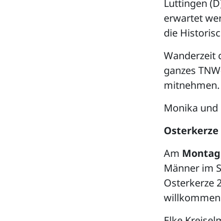
Luttingen (
erwartet we
die Histori
Wanderzeit c
ganzes TNW-
mitnehmen. 
Monika und P
Osterkerze 
Am
Montag,
Männer im S
Osterkerze 
willkommen
Elke Kreise