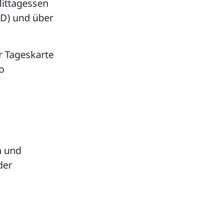
Mittagessen
(D) und über
r Tageskarte
o
n und
der