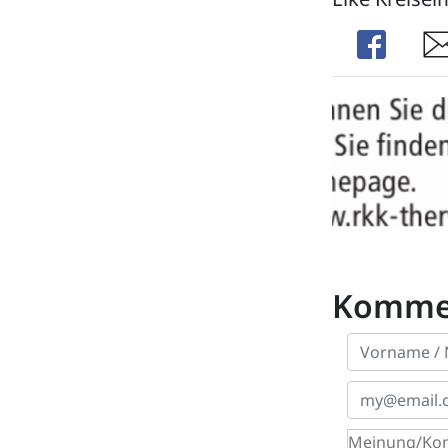
Share
Sha
Komme