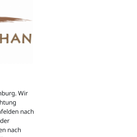
burg. Wir
chtung
nfelden nach
 der
en nach