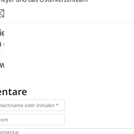
re
ntare