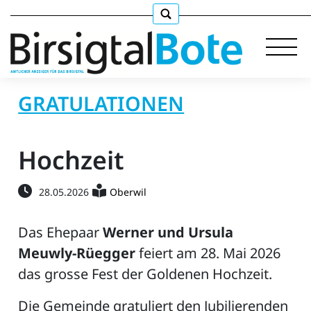
GRATULATIONEN
Immobilien
Hochzeit
Stellen
28.05.2026
Oberwil
E-
Paper
Das Ehepaar
Werner und Ursula
Meuwly-Rüegger
feiert am 28. Mai 2026
llkommen
das grosse Fest der Goldenen Hochzeit.
gen
Die Gemeinde gratuliert den Jubilierenden