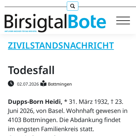
ZIVILSTANDSNACHRICHT
Immobilien
Todesfall
Stellen
02.07.2026
Bottmingen
E-
Paper
Dupps-Born Heidi,
* 31. März 1932, † 23.
Juni 2026, von Basel. Wohnhaft gewesen in
llkommen
4103 Bottmingen. Die Abdankung findet
im engsten Familienkreis statt.
gen