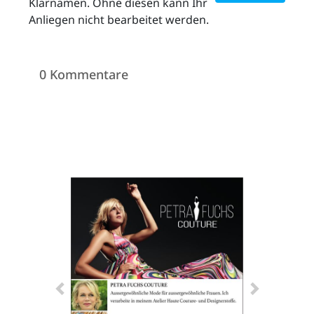
Klarnamen. Ohne diesen kann Ihr
Anliegen nicht bearbeitet werden.
ZETTEL
0 Kommentare
n
DE
ng