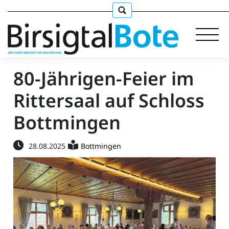
80-Jährigen-Feier im
Rittersaal auf Schloss
Immobilien
Bottmingen
Stellen
28.08.2025
Bottmingen
E-
Paper
llkommen
gen