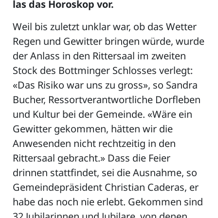
las das Horoskop vor.
Weil bis zuletzt unklar war, ob das Wetter
Regen und Gewitter bringen würde, wurde
ZETTEL
der Anlass in den Rittersaal im zweiten
Stock des Bottminger Schlosses verlegt:
«Das Risiko war uns zu gross», so Sandra
Bucher, Ressortverantwortliche Dorfleben
und Kultur bei der Gemeinde. «Wäre ein
Gewitter gekommen, hätten wir die
n
DE
Anwesenden nicht rechtzeitig in den
Rittersaal gebracht.» Dass die Feier
drinnen stattfindet, sei die Ausnahme, so
ng
Gemeindepräsident Christian Caderas, er
habe das noch nie erlebt. Gekommen sind
32 Jubilarinnen und Jubilare, von denen