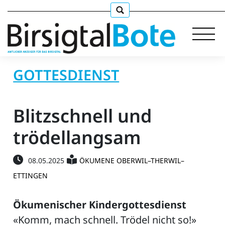
GOTTESDIENST
Immobilien
Blitzschnell und
Stellen
trödellangsam
E-
08.05.2025
ÖKUMENE OBERWIL–THERWIL–
Paper
ETTINGEN
llkommen
Ökumenischer Kindergottesdienst
«Komm, mach schnell. Trödel nicht so!»
gen