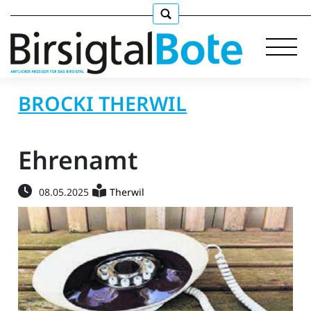
BROCKI THERWIL
Immobilien
Ehrenamt
Stellen
08.05.2025
Therwil
E-
Paper
llkommen
gen