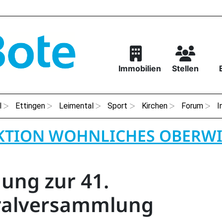
Immobilien
Stellen
l
Ettingen
Leimental
Sport
Kirchen
Forum
I
KTION WOHNLICHES OBERWI
dung zur 41.
ralversammlung