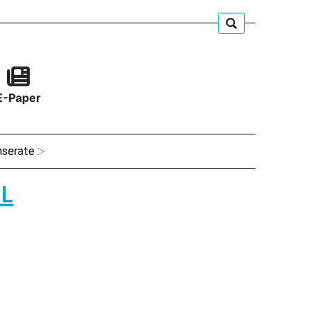
E-Paper
nserate
L