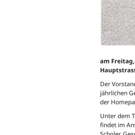
am Freitag,
Hauptstrass
Der Vorstand
jährlichen G
der Homepag
Unter dem T
findet im An
Scholer, Ges