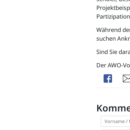
Projektbeisp
Partizipatio
Während der
suchen Ankn
Sind Sie dar
Der AWO-Vo
Share
Sha
Komme