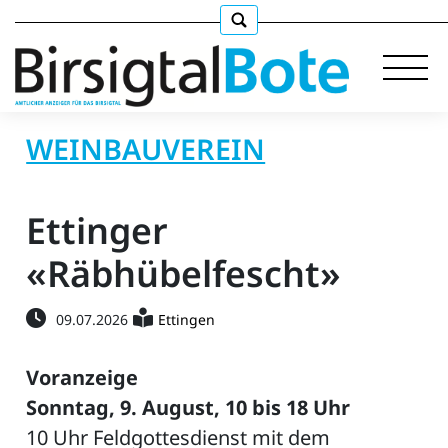
WEINBAUVEREIN
Immobilien
Ettinger
Stellen
«Räbhübelfescht»
E-
09.07.2026
Ettingen
Paper
llkommen
Voranzeige
Sonntag, 9. August, 10 bis 18 Uhr
10 Uhr Feldgottesdienst mit dem
gen