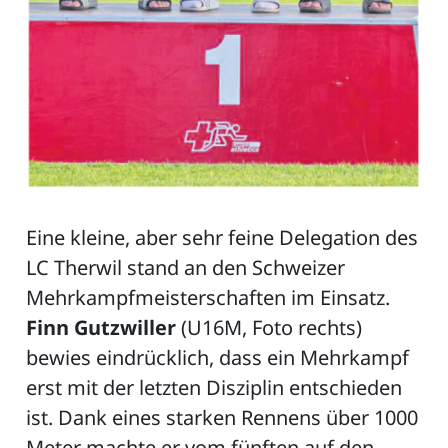
ZETTEL
Eine kleine, aber sehr feine Delegation des
LC Therwil stand an den Schweizer
n
DE
Mehrkampfmeisterschaften im Einsatz.
Finn Gutzwiller
(U16M, Foto rechts)
bewies eindrücklich, dass ein Mehrkampf
ng
erst mit der letzten Disziplin entschieden
ist. Dank eines starken Rennens über 1000
Meter machte er vom fünften auf den