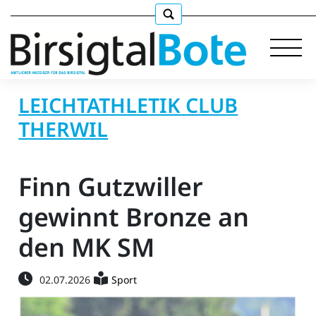
LEICHTATHLETIK CLUB
THERWIL
Immobilien
Finn Gutzwiller
Stellen
gewinnt Bronze an
E-
Paper
den MK SM
llkommen
02.07.2026
Sport
gen