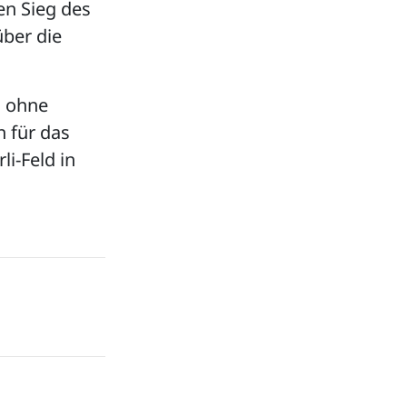
en Sieg des
über die
n ohne
n für das
i-Feld in