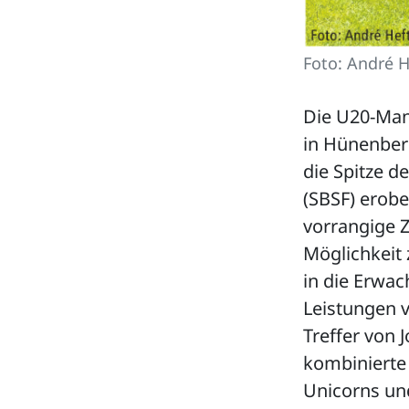
Foto: André H
Die U20-Mann
in Hünenber
die Spitze d
(SBSF) erobe
vorrangige Zi
Möglichkeit 
in die Erwac
Leistungen 
Treffer von 
kombinierte
Unicorns und