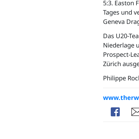
5:3. Easton
Tages und ve
Geneva Dra
Das U20-Team
Niederlage u
Prospect-Lea
Zürich ausge
Philippe Roc
www.therwil
Share
Sha