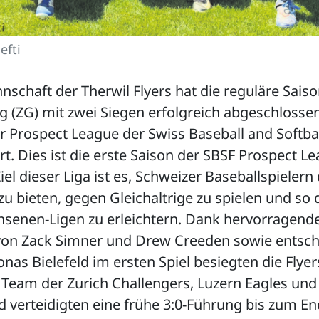
efti
schaft der Therwil Flyers hat die reguläre Saiso
g (ZG) mit zwei Siegen erfolgreich abgeschlosse
er Prospect League der Swiss Baseball and Softba
rt. Dies ist die erste Saison der SBSF Prospect L
el dieser Liga ist es, Schweizer Baseballspielern 
zu bieten, gegen Gleichaltrige zu spielen und so 
hsenen-Ligen zu erleichtern. Dank hervorragende
von Zack Simner und Drew Creeden sowie entsc
Jonas Bielefeld im ersten Spiel besiegten die Flye
 Team der Zurich Challengers, Luzern Eagles un
 verteidigten eine frühe 3:0-Führung bis zum E