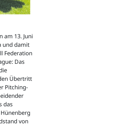
n am 13. Juni
n und damit
ll Federation
eague: Das
die
den Übertritt
r Pitching-
heidender
rs das
d Hünenberg
ndstand von