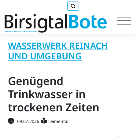
WASSERWERK REINACH
UND UMGEBUNG
Immobilien
Genügend
Stellen
Trinkwasser in
E-
Paper
trockenen Zeiten
llkommen
09.07.2026
Leimental
gen