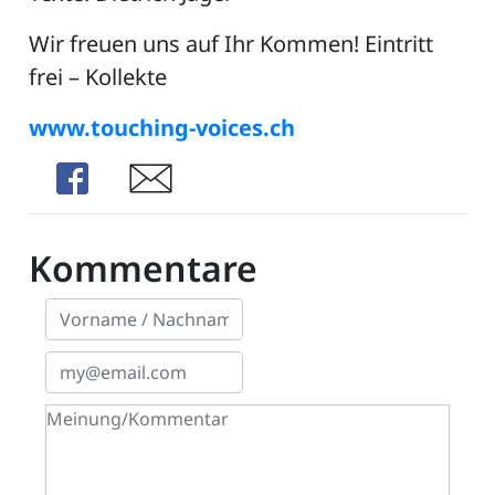
Wir freuen uns auf Ihr Kommen! Eintritt
frei – Kollekte
ZETTEL
www.touching-voices.ch
Share
Share
Kommentare
n
DE
ng