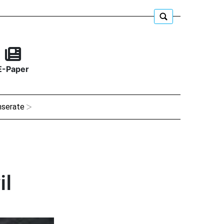
E-Paper
nserate
il