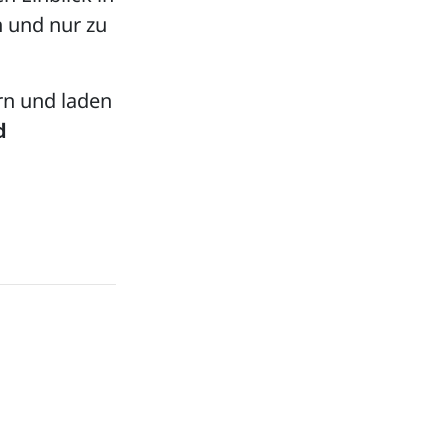
h und nur zu
rn und laden
d