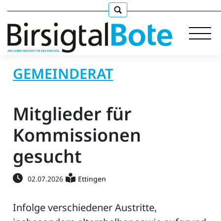
GEMEINDERAT
Immobilien
Mitglieder für
Stellen
Kommissionen
gesucht
E-
Paper
02.07.2026
Ettingen
llkommen
Infolge verschiedener Austritte,
gen