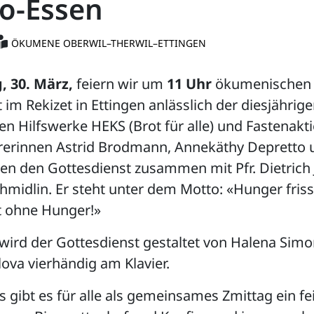
to-Essen
ÖKUMENE OBERWIL–THERWIL–ETTINGEN
, 30. März,
feiern wir um
11 Uhr
ökumenischen
 im Rekizet in Ettingen anlässlich der diesjähr
hen Hilfswerke HEKS (Brot für alle) und Fastenakti
rerinnen Astrid Brodmann, Annekäthy Depretto u
lten den Gottesdienst zusammen mit Pfr. Dietrich
chmidlin. Er steht unter dem Motto: «Hunger friss
t ohne Hunger!»
wird der Gottesdienst gestaltet von Halena Sim
ova vierhändig am Klavier.
 gibt es für alle als gemeinsames Zmittag ein fe