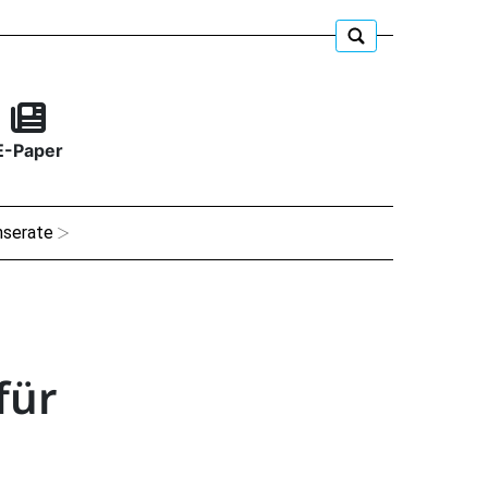
E-Paper
nserate
für