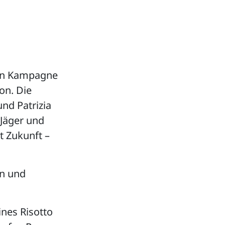
igen Kampagne
on. Die
nd Patrizia
 Jäger und
t Zukunft –
on und
ines Risotto