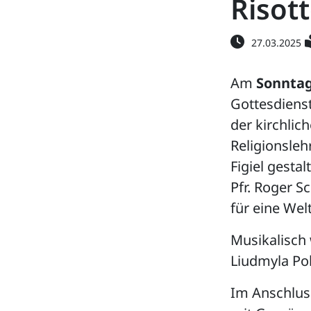
Risot
27.03.2025
Am
Sonntag
Gottesdienst
der kirchlic
Religionsleh
Figiel gesta
Pfr. Roger S
für eine Wel
Musikalisch 
Liudmyla Pol
Im Anschluss