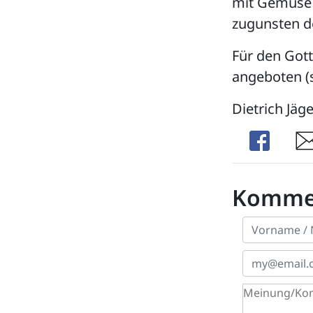
mit Gemüse 
zugunsten d
Für den Gott
angeboten (s
Dietrich Jäge
Share
Sha
Komme