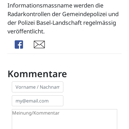
Informationsmassname werden die
Radarkontrollen der Gemeindepolizei und
der Polizei Basel-Landschaft regelmässig
ZETTEL
veröffentlicht.
Share
Share
Kommentare
n
DE
ng