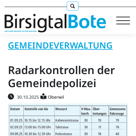
GEMEINDEVERWALTUNG
Immobilien
Radarkontrollen der
Stellen
Gemeindepolizei
E-
30.10.2025
Oberwil
Paper
llkommen
gen