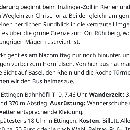
rung beginnt beim Inzlinger-Zoll in Riehen und
 Weglein zur Chrischona. Bei der gleichnamigen
einen herrlichen Rundblick in die vertraute Umg
 es über die grüne Grenze zum Ort Rührberg, wo
ungrigen Mägen reserviert ist.
rkt geht es am Nachmittag nur noch hinunter, u
ingen vorbei zum Hornfelsen. Von hier aus hat 
le Sicht auf Basel, den Rhein und die Roche-Türme
en wir den Bus heimeszue.
 Ettingen Bahnhöfli T10, 7.46 Uhr.
Wanderzeit:
3¼
und 370 m Abstieg.
Ausrüstung:
Wanderschuhe u
etter entsprechende Kleidung.
pätestens 18 Uhr in Ettingen.
Kosten:
Billett: Al
ü ca. 20 Euro oder je nach Wahl. Beitrag Fr. 6–.
I