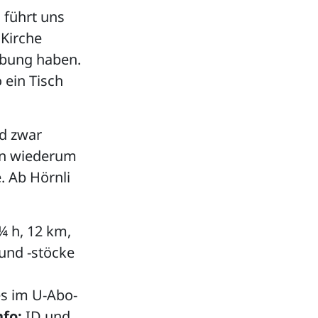
 führt uns
 Kirche
ebung haben.
 ein Tisch
nd zwar
man wiederum
. Ab Hörnli
 h, 12 km,
nd -stöcke
les im U-Abo-
nfo:
ID und