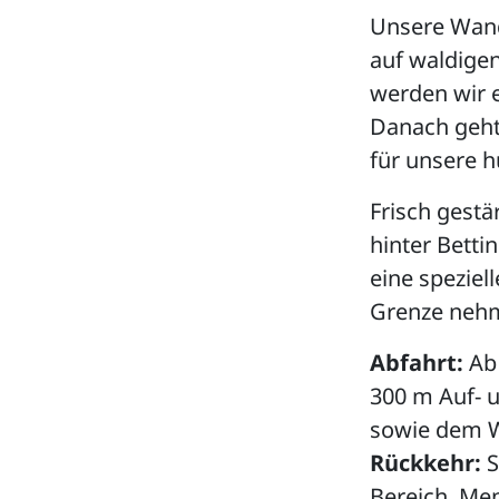
Unsere Wande
auf waldigen
werden wir 
Danach geht
für unsere h
Frisch gestä
hinter Bett
eine speziel
Grenze nehm
Abfahrt:
Ab
300 m Auf- 
sowie dem W
Rückkehr:
S
Bereich. Men