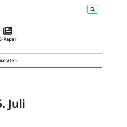
E-Paper
nserate
 Juli