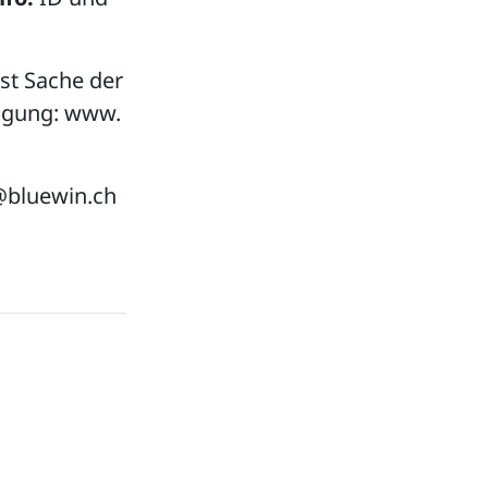
ist Sache der
fügung: www.
7@bluewin.ch