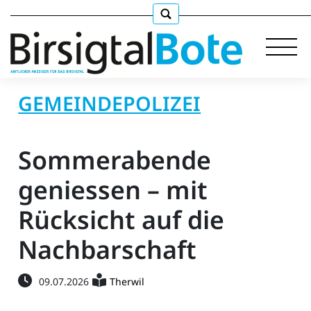
GEMEINDEPOLIZEI
Immobilien
Sommerabende
Stellen
geniessen – mit
Rücksicht auf die
E-
Paper
Nachbarschaft
llkommen
09.07.2026
Therwil
gen