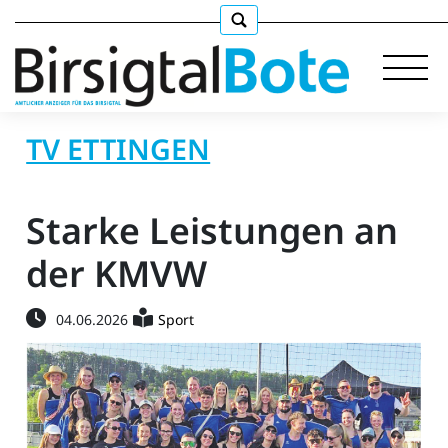
TV ETTINGEN
Immobilien
Starke Leistungen an
Stellen
der KMVW
E-
04.06.2026
Sport
Paper
llkommen
gen