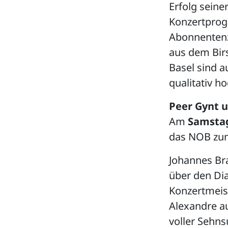
Erfolg seiner
Konzertprog
Abonnenten
aus dem Birs
Basel sind a
qualitativ h
Peer Gynt 
Am
Samstag,
das NOB zum
Johannes Br
über den Dia
Konzertmeis
Alexandre au
voller Sehns