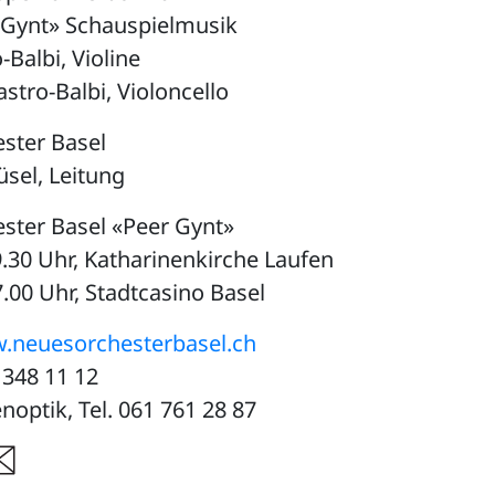
Gynt» Schauspielmusik
-Balbi, Violine
stro-Balbi, Violoncello
ster Basel
üsel, Leitung
ster Basel «Peer Gynt»
19.30 Uhr, Katharinenkirche Laufen
17.00 Uhr, Stadtcasino Basel
.neuesorchesterbasel.ch
 348 11 12
optik, Tel. 061 761 28 87
re