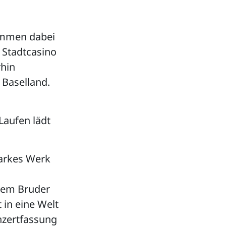
ommen dabei
 Stadtcasino
rhin
 Baselland.
Laufen lädt
tarkes Werk
inem Bruder
 in eine Welt
nzertfassung