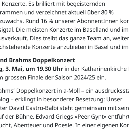
 Konzerte. Es brilliert mit begeisternden
rammen und verzeichnet aktuell über 80 %
zuwachs. Rund 16 % unserer AbonnentInnen k
igtal. Die meisten Konzerte im Baselland und im
usverkauft. Dies treibt das ganze Team an, weite
ochstehende Konzerte anzubieten in Basel und im
und Brahms Doppelkonzert
 3. Mai, um 19.30 Uhr
in der Katharinenkirche 
 grossen Finale der Saison 2024/25 ein.
ahms’ Doppelkonzert in a-Moll – ein ausdruckss
log – erklingt in besonderer Besetzung: Unser
ter David Castro-Balbi steht gemeinsam mit se
f der Bühne. Edvard Griegs «Peer Gynt» entführt
ucht, Abenteuer und Poesie. In einer eigenen Ko