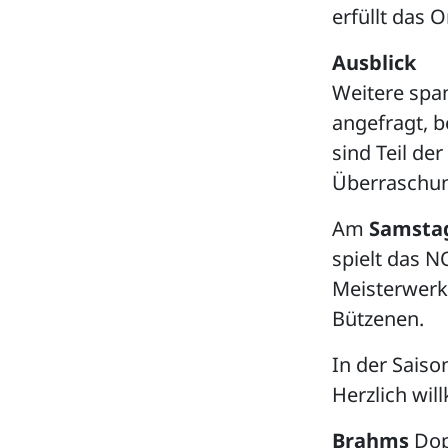
erfüllt das 
Ausblick
Weitere spa
angefragt, b
sind Teil de
Überraschun
Am
Samstag
spielt das N
Meisterwerk
Bützenen.
In der Saiso
Herzlich wi
Brahms
Dop