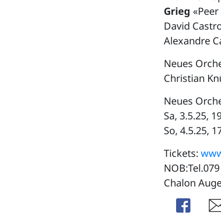
Grieg
«Peer 
David Castro
Alexandre Ca
Neues Orche
Christian Kn
Neues Orche
Sa, 3.5.25, 
So, 4.5.25, 
Tickets:
www
NOB:Tel.079
Chalon Augen
Share
Sha