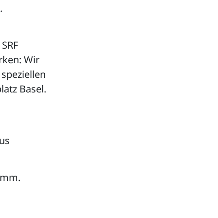
.
 SRF
rken: Wir
speziellen
atz Basel.
aus
ramm.