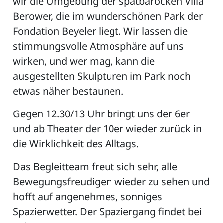
wir die Umgebung der spätbarocken Villa
Berower, die im wunderschönen Park der
Fondation Beyeler liegt. Wir lassen die
ZETTEL
stimmungsvolle Atmosphäre auf uns
wirken, und wer mag, kann die
ausgestellten Skulpturen im Park noch
etwas näher bestaunen.
Gegen 12.30/13 Uhr bringt uns der 6er
und ab Theater der 10er wieder zurück in
n
die Wirklichkeit des Alltags.
DE
Das Begleitteam freut sich sehr, alle
Bewegungsfreudigen wieder zu sehen und
ng
hofft auf angenehmes, sonniges
Spazierwetter. Der Spaziergang findet bei