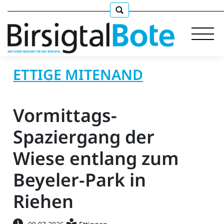
ETTIGE MITENAND
Immobilien
Vormittags-
Stellen
Spaziergang der
Wiese entlang zum
E-
Paper
Beyeler-Park in
llkommen
Riehen
gen